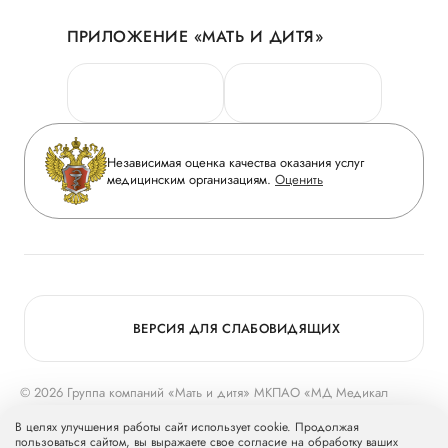
Акции
История
ПРИЛОЖЕНИЕ «МАТЬ И ДИТЯ»
Личный кабинет
Новости
Персональные данные
Руководство
Горячая линия качества
Сотрудничество
Вопрос-ответ
Инвесторам
Независимая оценка качества оказания услуг
Приложение пациента
медицинским организациям.
Оценить
Журнал «Мать и дитя»
Статьи
Вакансии
Заболевания
Медицинский туризм
Конкурс в ординатуру
Для прессы
ВЕРСИЯ ДЛЯ СЛАБОВИДЯЩИХ
© 2026 Группа компаний «Мать и дитя» МКПАО «МД Медикал
Груп»
mcclinics.ru
. Все права защищены. ООО «ХАВЕН» входит в
В целях улучшения работы сайт использует cookie. Продолжая
Группу компаний «Мать и дитя».
пользоваться сайтом, вы выражаете свое согласие на обработку ваших