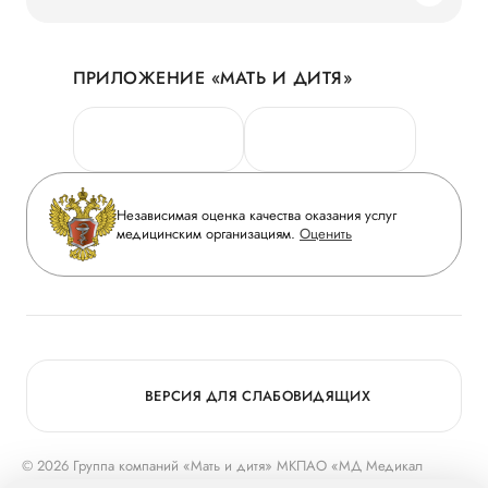
Наши преимущества
Акции
История
ПРИЛОЖЕНИЕ «МАТЬ И ДИТЯ»
Личный кабинет
Новости
Персональные данные
Руководство
Горячая линия качества
Сотрудничество
Вопрос-ответ
Инвесторам
Независимая оценка качества оказания услуг
Приложение пациента
медицинским организациям.
Оценить
Журнал «Мать и дитя»
Статьи
Вакансии
Заболевания
Медицинский туризм
Конкурс в ординатуру
Для прессы
ВЕРСИЯ ДЛЯ СЛАБОВИДЯЩИХ
© 2026 Группа компаний «Мать и дитя» МКПАО «МД Медикал