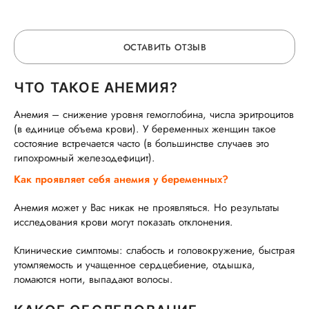
ОСТАВИТЬ ОТЗЫВ
ЧТО ТАКОЕ АНЕМИЯ?
ОСТАВЬТЕ ОТЗЫВ
Анемия – снижение уровня гемоглобина, числа эритроцитов
(в единице объема крови). У беременных женщин такое
ОБ УСЛУГЕ
состояние встречается часто (в большинстве случаев это
гипохромный железодефицит).
Как проявляет себя анемия у беременных?
ГОРЯЧАЯ ЛИНИЯ КАЧЕСТВА
Анемия может у Вас никак не проявляться. Но результаты
исследования крови могут показать отклонения.
Клинические симптомы: слабость и головокружение, быстрая
утомляемость и учащенное сердцебиение, отдышка,
ломаются ногти, выпадают волосы.