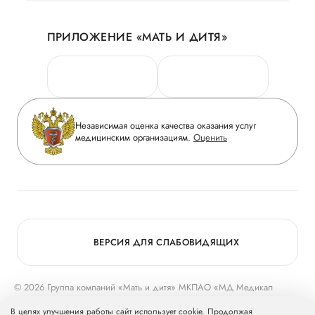
Акции
История
ПРИЛОЖЕНИЕ «МАТЬ И ДИТЯ»
Личный кабинет
Новости
Персональные данные
Руководство
Горячая линия качества
Сотрудничество
Вопрос-ответ
Инвесторам
Независимая оценка качества оказания услуг
Приложение пациента
медицинским организациям.
Оценить
Журнал «Мать и дитя»
Статьи
Вакансии
Заболевания
Медицинский туризм
Конкурс в ординатуру
Для прессы
ВЕРСИЯ ДЛЯ СЛАБОВИДЯЩИХ
© 2026 Группа компаний «Мать и дитя» МКПАО «МД Медикал
Груп»
mcclinics.ru
. Все права защищены. ООО «ХАВЕН» входит в
В целях улучшения работы сайт использует cookie. Продолжая