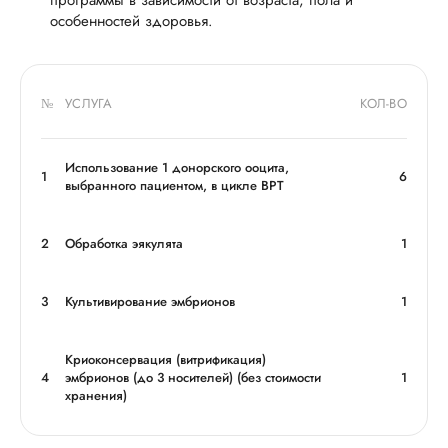
программы в зависимости от возраста, пола и
особенностей здоровья.
№
УСЛУГА
КОЛ-ВО
Использование 1 донорского ооцита,
1
6
выбранного пациентом, в цикле ВРТ
2
Обработка эякулята
1
3
Культивирование эмбрионов
1
Криоконсервация (витрификация)
4
эмбрионов (до 3 носителей) (без стоимости
1
хранения)