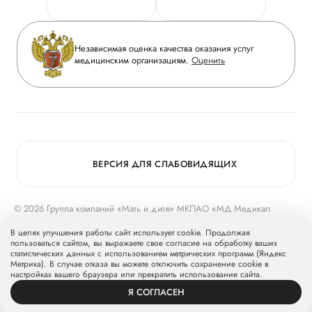
Горячая линия качества
Сотрудничество
Вопрос-ответ
Инвесторам
Независимая оценка качества оказания услуг
Приложение пациента
медицинским организациям.
Оценить
Журнал «Мать и дитя»
Статьи
Вакансии
Заболевания
Медицинский туризм
Конкурс в ординатуру
Для прессы
ВЕРСИЯ ДЛЯ СЛАБОВИДЯЩИХ
© 2026 Группа компаний «Мать и дитя» МКПАО «МД Медикал
Груп»
mcclinics.ru
. Все права защищены. ООО «ХАВЕН» входит в
В целях улучшения работы сайт использует cookie. Продолжая
Группу компаний «Мать и дитя».
пользоваться сайтом, вы выражаете свое согласие на обработку ваших
статистических данных с использованием метрических программ (Яндекс
Метрика). В случае отказа вы можете отключить сохранение cookie в
настройках вашего браузера или прекратить использование сайта.
Я СОГЛАСЕН
ВРАЧИ
УСЛУГИ
ПРОФИЛЬ
ЗАПИСЬ