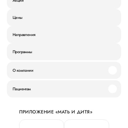
Акции
Цены
Направления
Программы
О компании
Миссия и ценности
Пациентам
Наши преимущества
Акции
История
ПРИЛОЖЕНИЕ «МАТЬ И ДИТЯ»
Личный кабинет
Новости
Персональные данные
Руководство