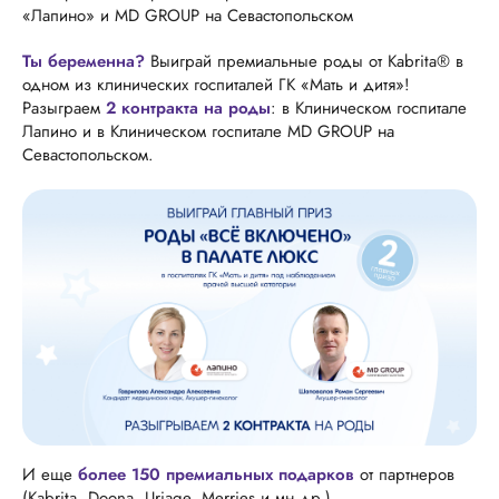
«Лапино» и MD GROUP на Севастопольском
Ты беременна?
Выиграй премиальные роды от Kabrita® в
одном из клинических госпиталей ГК «Мать и дитя»!
Разыграем
2 контракта на роды
: в Клиническом госпитале
Лапино и в Клиническом госпитале MD GROUP на
Севастопольском.
И еще
более 150 премиальных подарков
от партнеров
(Kabrita, Doona, Uriage, Merries и мн.др.).