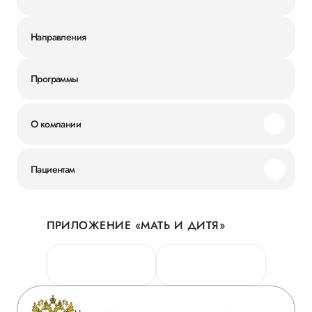
Направления
Программы
О компании
Миссия и ценности
Пациентам
Наши преимущества
Акции
История
ПРИЛОЖЕНИЕ «МАТЬ И ДИТЯ»
Личный кабинет
Новости
Персональные данные
Руководство
Горячая линия качества
Сотрудничество
Вопрос-ответ
Инвесторам