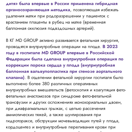
дитя» была впервые в России применена гибридная
органосохраняющая методика
, позволяющая избежать
удаления матки при родоразрешении у пациенток с
врастанием плаценты в рубец на матке (временная
баллонная окклюзия подвздошных артерий).
В КГ MD GROUP активно развивается фетальная хирургия,
проводятся внутриутробные операции на плоде.
В 2023
году в госпитале MD GROUP впервые в Российской
Федерации была сделана внутриутробная операция по
коррекции порока сердца у плода (внутриутробная
баллонная вальвулопластика при стенозе аортального
клапана)
. В отделении фетальной хирургии госпиталя было
выполнено более 380 различных оперативных
внутриутробных вмешательств (фетоскопия и коагуляция фето-
фетальных анастомозов при синдроме фето-фетальной
трансфузии и других осложнениях монохориальных двоен,
при диафрагмальных грыжах, с целью рассечения
амниотических тяжей, а также шунтирования при
гидротораксе, обструкции мочевыводящих путей у плода,
кордоцентез и внутриутробные переливания крови при