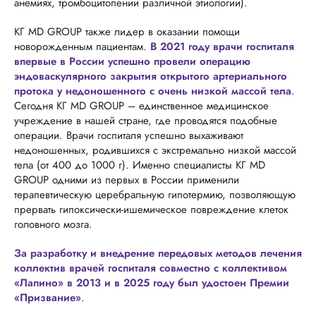
анемиях, тромбоцитопении различной этиологии).
КГ MD GROUP также лидер в оказании помощи
новорожденным пациентам.
В 2021 году врачи госпиталя
впервые в России успешно провели операцию
эндоваскулярного закрытия открытого артериального
протока у недоношенного с очень низкой массой тела
.
Сегодня КГ MD GROUP – единственное медицинское
учреждение в нашей стране, где проводятся подобные
операции. Врачи госпиталя успешно выхаживают
недоношенных, родившихся с экстремально низкой массой
тела (от 400 до 1000 г). Именно специалисты КГ MD
GROUP одними из первых в России применили
терапевтическую церебральную гипотермию, позволяющую
прервать гипоксически-ишемическое повреждение клеток
головного мозга.
За разработку и внедрение передовых методов лечения
коллектив врачей госпиталя совместно с коллективом
«Лапино» в 2013 и в 2025 году был удостоен Премии
«Призвание»
.