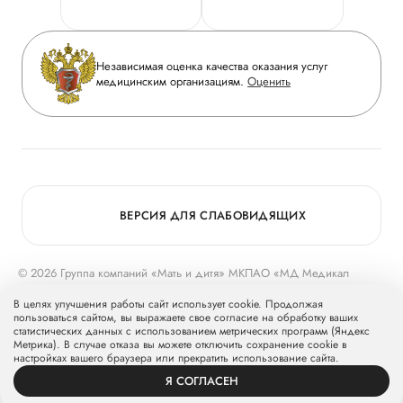
Горячая линия качества
Сотрудничество
Вопрос-ответ
Инвесторам
Независимая оценка качества оказания услуг
Приложение пациента
медицинским организациям.
Оценить
Журнал «Мать и дитя»
Статьи
Вакансии
Заболевания
Медицинский туризм
Конкурс в ординатуру
Для прессы
ВЕРСИЯ ДЛЯ СЛАБОВИДЯЩИХ
© 2026 Группа компаний «Мать и дитя» МКПАО «МД Медикал
Груп»
mcclinics.ru
. Все права защищены. ООО «ХАВЕН» входит в
В целях улучшения работы сайт использует cookie. Продолжая
Группу компаний «Мать и дитя».
пользоваться сайтом, вы выражаете свое согласие на обработку ваших
статистических данных с использованием метрических программ (Яндекс
Метрика). В случае отказа вы можете отключить сохранение cookie в
настройках вашего браузера или прекратить использование сайта.
Я СОГЛАСЕН
ВРАЧИ
УСЛУГИ
ПРОФИЛЬ
ЗАПИСЬ