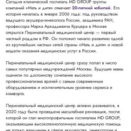
Сегодня клинический госпиталь MD GROUP группы
компаний «Мать и дитя» отмечает
20-летний юбилей
. Его
история началась в январе 2006 года: под руководством
ведущего акушера-гинеколога России, академика РАН,
профессора Марка Аркадьевича Курцера в Москве
открылся Перинатальный медицинский центр — первый
частный роддом в РФ. Он положил начало развитию одной
из крупнейших частных сетей страны «Мать и дитя» и новой
модели оказания медицинских услуг в России.
Перинатальный медицинский центр сразу попал в число
самых популярных медучреждений Москвы. Будущие мамы
оценили по достоинству сочетание высокого
профессионализма врачей с самым современным
оборудованием и исключительным уровнем сервиса и
комфорта.
Перинатальный медицинский центр активно развивался, в
2020 году была проведена масштабная реновация, после
которой он стал многопрофильным госпиталем MD GROUP,
оказывающим высокотехнологичную медицинскую помощь
не только женщинам в сфере акушерства, гинекологии и