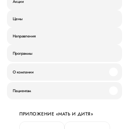
Акции
Цены
Направления
Программы
О компании
Миссия и ценности
Пациентам
Наши преимущества
Акции
История
ПРИЛОЖЕНИЕ «МАТЬ И ДИТЯ»
Личный кабинет
Новости
Персональные данные
Руководство