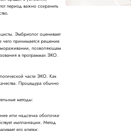
тот период важно сохранить
тво.
оцисты. Эмбриолог оценивает
ле чего принимается решение
замораживании, позволяющем
зования в программах ЭКО.
огической части ЭКО. Как
качества. Процедура обычно
тельные методы:
чение или надсечка оболочки
бствует имплантации. Метод
гивает его клетки;