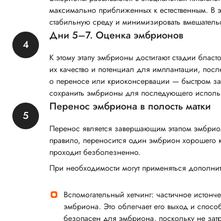
максимально приближенных к естественным. В э
стабильную среду и минимизировать вмешательс
Дни 5–7. Оценка эмбрионов
К этому этапу эмбрионы достигают стадии бласт
их качество и потенциал для имплантации, пос
о переносе или криоконсервации — быстром 
сохранить эмбрионы для последующего исполь
Перенос эмбриона в полость матки
Перенос является завершающим этапом эмбриол
правило, переносится один эмбрион хорошего 
проходит безболезненно.
При необходимости могут применяться дополни
Вспомогательный хетчинг: частичное истон
эмбриона. Это облегчает его выход и спосо
безопасен для эмбриона, поскольку не затра