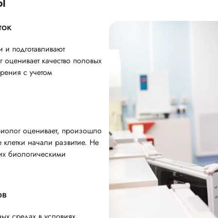
Ы
ток
и и подготавливают
 оценивает качество половых
рения с учетом
иолог оценивает, произошло
 клетки начали развитие. Не
 их биологическими
ов
ых средах в условиях,