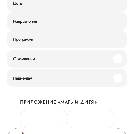
Цены
Направления
Программы
О компании
Миссия и ценности
Пациентам
Наши преимущества
Акции
История
ПРИЛОЖЕНИЕ «МАТЬ И ДИТЯ»
Личный кабинет
Новости
Персональные данные
Руководство
Горячая линия качества
Сотрудничество